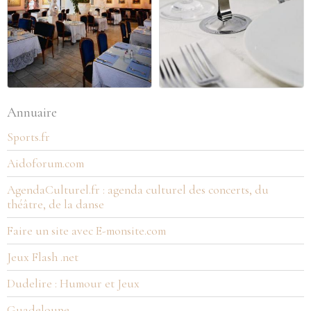
Annuaire
Sports.fr
Aidoforum.com
AgendaCulturel.fr : agenda culturel des concerts, du
théâtre, de la danse
Faire un site avec E-monsite.com
Jeux Flash .net
Dudelire : Humour et Jeux
Guadeloupe